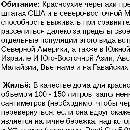
Обитание:
Красноухие черепахи пр
штатах США и в северо-восточной Ме
способность выживать при сравните
расселиться далеко за пределы свое
отдельные популяции этого вида вс
Северной Америки, а также в Южно
Израиле И Юго-Восточной Азии, Авс
Малайзии, Вьетнаме и на Гавайских 
Жильё:
В качестве дома для красн
объемом 100 - 150 литров, заполнен
сантиметров (необходимо, чтобы че
перевернуться, если она вдруг окаж
является наличие бережка, над кот
и УФ-лампа (например, Repti Glo 5.0