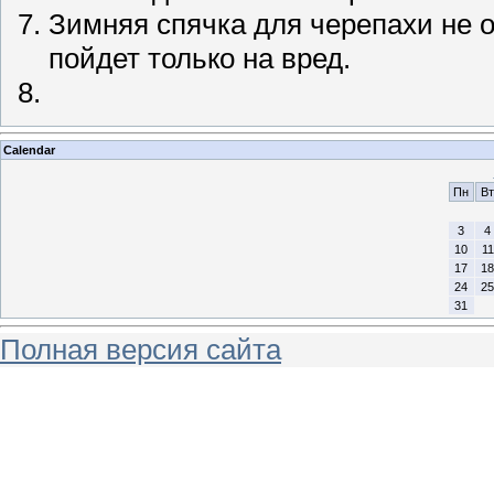
Зимняя спячка для черепахи не о
пойдет только на вред.
Calendar
Пн
Вт
3
4
10
11
17
18
24
25
31
Полная версия сайта