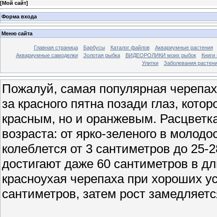
[
Мой сайт
]
Форма входа
Меню сайта
Главная страница
Барбусы
Каталог файлов
Аквариумные растения
Аквариумные самоделки
Золотая рыбка
ВИДЕОРОЛИКИ моих рыбок
Книги
Улитки
Заболевания растен
Пожалуй, самая популярная черепаха
за красного пятна позади глаз, кото
красным, но и оранжевым. Расцветка
возраста: от ярко-зеленого в молодо
колеблется от 3 сантиметров до 25-2
достигают даже 60 сантиметров в дл
красноухая черепаха при хороших у
сантиметров, затем рост замедляется 