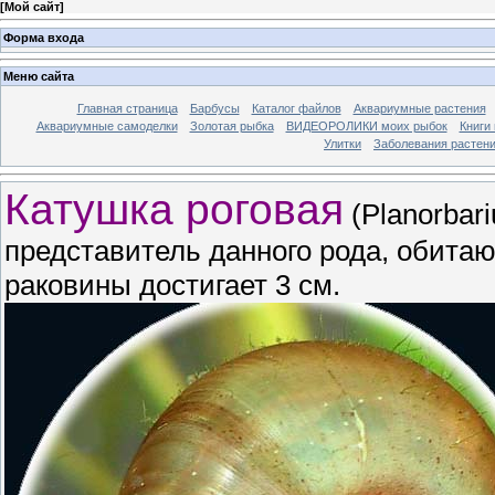
[
Мой сайт
]
Форма входа
Меню сайта
Главная страница
Барбусы
Каталог файлов
Аквариумные растения
Аквариумные самоделки
Золотая рыбка
ВИДЕОРОЛИКИ моих рыбок
Книги
Улитки
Заболевания растен
Катушка роговая
(Planorbar
представитель данного рода, обита
раковины достигает 3 см.