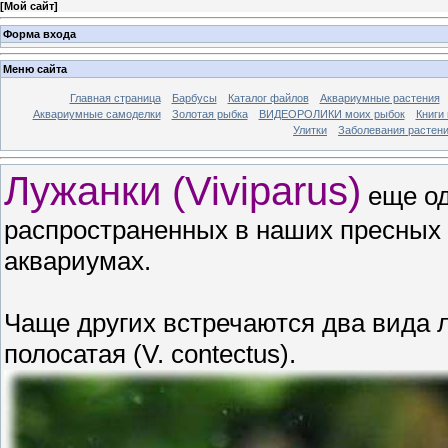
[
Мой сайт
]
Форма входа
Меню сайта
Главная страница
Барбусы
Каталог файлов
Аквариумные растения
Аквариумные самоделки
Золотая рыбка
ВИДЕОРОЛИКИ моих рыбок
Книги
Улитки
Заболевания растен
Лужанки (Viviparus)
еще од
распространенных в наших пресных
аквариумах.
Чаще других встречаются два вида лу
полосатая (V. contectus).