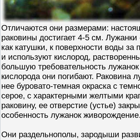
Отличаются они размерами: настоящ
раковины достигает 4-5 см. Лужанки
как катушки, к поверхности воды за
и используют кислород, растворенн
большую требовательность лужанок к
кислорода они погибают. Раковина лу
нее буровато-темная окраска с тем
серое, с характерными желтыми кра
раковину, ее отверстие (устье) зак
особенность лужанок живорождение
Они раздельнополы, зародыши разв