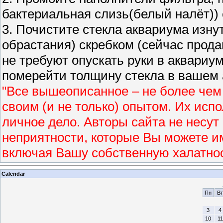
бактериальная слизь(белый налёт))
3. Почистите стекла аквариума изн
обрастания) скребком (сейчас прод
не требуют опускать руки в аквариу
померейти толщину стекла в вашем 
"Все вышеописанное – не более чем
своим (и не только) опытом. Их исп
личное дело. Авторы сайта не несут
неприятности, которые Вы можете и
включая Вашу собственную халатнос
Calendar
Пн
Вт
3
4
10
11