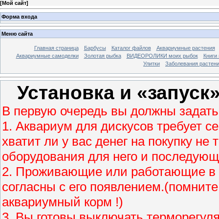
[
Мой сайт
]
Форма входа
Меню сайта
Главная страница
Барбусы
Каталог файлов
Аквариумные растения
Аквариумные самоделки
Золотая рыбка
ВИДЕОРОЛИКИ моих рыбок
Книги
Улитки
Заболевания растен
Установка и «запуск
В первую очередь вы должны задать
1. Аквариум для дискусов требует 
хватит ли у вас денег на покупку не 
оборудования для него и последующих
2. Проживающие или работающие в 
согласны с его появлением.(помните
аквариумный корм !)
3. Вы готовы выключать терморегул