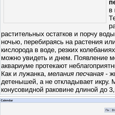
п
в
Т
р
растительных остатков и порчу вод
ночью, перебираясь на растения или
кислорода в воде, резких колебания
можно увидеть и днем. Появление ме
аквариуме протекают неблагоприятн
Как и лужанка,
мелания песчаная
- ж
детенышей, а не откладывает икру. 
конусовидной раковине длиной до 3,
Calendar
Пн
Вт