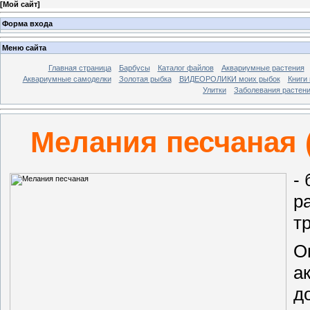
[
Мой сайт
]
Форма входа
Меню сайта
Главная страница
Барбусы
Каталог файлов
Аквариумные растения
Аквариумные самоделки
Золотая рыбка
ВИДЕОРОЛИКИ моих рыбок
Книги
Улитки
Заболевания растен
Мелания песчаная (
-
р
т
О
а
д