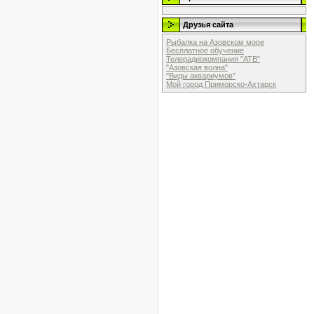
Друзья сайта
Рыбалка на Азовском море
Бесплатное обучение
Телерадиокомпания "АТВ"
"Азовская волна"
"Виды аквариумов"
Мой город Приморско-Ахтарск