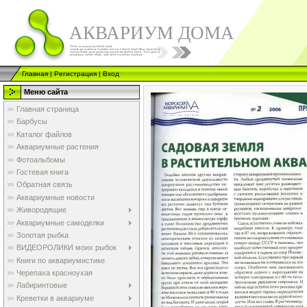
АКВАРИУМ ДОМА
Главная
|
Регистрация
|
Вход
Меню сайта
Главная страница
Барбусы
Каталог файлов
Аквариумные растения
Фотоальбомы
Гостевая книга
Обратная связь
Аквариумные новости
Живородящие
Аквариумные самоделки
Золотая рыбка
ВИДЕОРОЛИКИ моих рыбок
Книги по аквариумистике
Черепаха красноухая
Лабиринтовые
Креветки в аквариуме