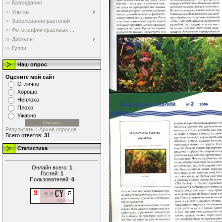
Брахиданио
Улитки
Заболевания растений
Фотографии красивых ...
Дискусы
Гуппи
Наш опрос
Оцените мой сайт
Отлично
Хорошо
Неплохо
Плохо
Ужасно
Результаты
|
Архив опросов
Всего ответов:
31
Статистика
Онлайн всего:
1
Гостей:
1
Пользователей:
0