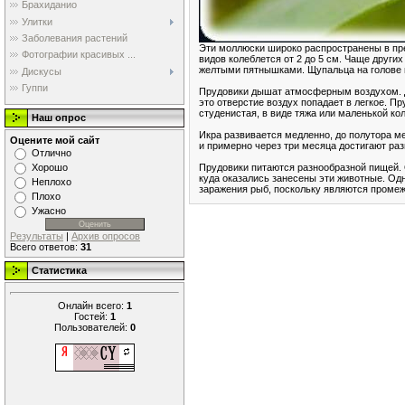
Брахиданио
Улитки
Заболевания растений
Эти моллюски широко распространены в пре
Фотографии красивых ...
видов колеблется от 2 до 5 см. Чаще других
желтыми пятнышками. Щупальца на голове 
Дискусы
Гуппи
Прудовики дышат атмосферным воздухом. Д
это отверстие воздух попадает в легкое. 
студенистая, в виде тяжа или маленькой ко
Наш опрос
Икра развивается медленно, до полутора м
Оцените мой сайт
и примерно через три месяца достигают ра
Отлично
Хорошо
Прудовики питаются разнообразной пищей. 
куда оказались занесены эти животные. Одн
Неплохо
заражения рыб, поскольку являются проме
Плохо
Ужасно
Результаты
|
Архив опросов
Всего ответов:
31
Статистика
Онлайн всего:
1
Гостей:
1
Пользователей:
0