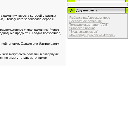
Друзья сайта
а раковину, высота которой у разных
Рыбалка на Азовском море
is). Тело у него зеленовато-серое с
Бесплатное обучение
Телерадиокомпания "АТВ"
"Азовская волна"
расположенное у края раковины. Через
"Виды аквариумов"
подводные предметы. Кладка прозрачная,
Мой город Приморско-Ахтарск
ной головки. Однако они быстро растут
, чем могут быть полезны в аквариуме,
я, но и могут стать источником