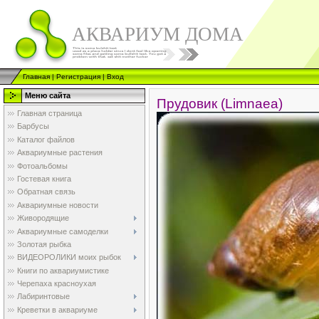
АКВАРИУМ ДОМА
Главная
|
Регистрация
|
Вход
Меню сайта
Прудовик (Limnaea)
Главная страница
Барбусы
Каталог файлов
Аквариумные растения
Фотоальбомы
Гостевая книга
Обратная связь
Аквариумные новости
Живородящие
Аквариумные самоделки
Золотая рыбка
ВИДЕОРОЛИКИ моих рыбок
Книги по аквариумистике
Черепаха красноухая
Лабиринтовые
Креветки в аквариуме