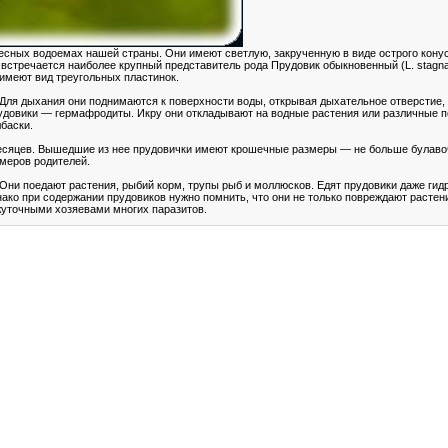
сных водоемах нашей страны. Они имеют светлую, закрученную в виде острого конус
 встречается наиболее крупный представитель рода Прудовик обыкновенный (L. stagnal
имеют вид треугольных пластинок.
ля дыхания они поднимаются к поверхности воды, открывая дыхательное отверстие, 
Прудовики — гермафродиты. Икру они откладывают на водные растения или различные 
лбаски.
есяцев. Вышедшие из нее прудовички имеют крошечные размеры — не больше булавоч
змеров родителей.
Они поедают растения, рыбий корм, трупы рыб и моллюсков. Едят прудовики даже гидр
ако при содержании прудовиков нужно помнить, что они не только повреждают растени
жуточными хозяевами многих паразитов.