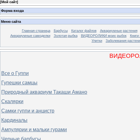
[
Мой сайт
]
Форма входа
Меню сайта
Главная страница
Барбусы
Каталог файлов
Аквариумные растения
Аквариумные самоделки
Золотая рыбка
ВИДЕОРОЛИКИ моих рыбок
Книги
Улитки
Заболевания растен
ВИДЕОРОЛ
Все о Гуппи
Гупешки самцы
Природный аквариум Такаши Амано
Скалярки
Самки гуппи и анцистр
Кардиналы
Ампулярии и мальки гурами
Черные барбусы