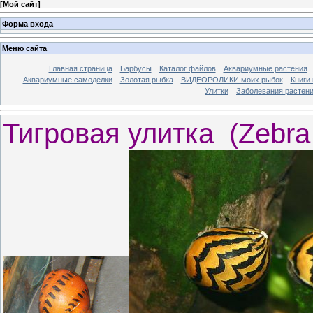
[
Мой сайт
]
Форма входа
Меню сайта
Главная страница
Барбусы
Каталог файлов
Аквариумные растения
Аквариумные самоделки
Золотая рыбка
ВИДЕОРОЛИКИ моих рыбок
Книги
Улитки
Заболевания растен
Тигровая улитка (Zebra 