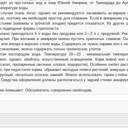
дят из про-точных вод и озер Южной Америки, от Тринидада до Арг
емпературе воды.
случае очень богат, однако не рекомендуется засаживать ак-вариум 
ы, поэтому им необходим простор для плавания. Если в аквариуме со
стьями (кабомбы и зубчатой элодеи) придется отказаться. Из других 
 и подводные формы стрелолиста.
лжно приходиться 4 л воды без продувки или 2—3 л с продувкой. Рек
хаузия. При желании в аквариум можно пустить крапчатых сомиков. Он
 или иногда в верхних слоях воды. Содержать их нужно парами или с н
 сожалению, можно содержать только тропических улиток.
атая кислородом вода. Температура 20—23 , минимальная темпера
жно, однако, обойтись искусственным освещением. Корм живой или с
салат, пропаренные овсяные хлопья, водоросли). Особенно любят рас
но, при недостатке корма, обрывают молодые побеги растений, живущих 
крупный, несколько плоских камней. Можно использовать также стебли
. Средства оформления должны располагаться у задней стенки аквариу
 не помешают. Обогреватель совершенно необходим.