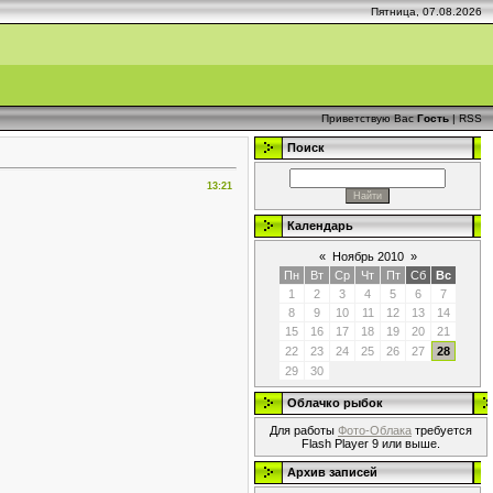
Пятница, 07.08.2026
Приветствую Вас
Гость
|
RSS
Поиск
13:21
Календарь
«
Ноябрь 2010
»
Пн
Вт
Ср
Чт
Пт
Сб
Вс
1
2
3
4
5
6
7
8
9
10
11
12
13
14
15
16
17
18
19
20
21
22
23
24
25
26
27
28
29
30
Облачко рыбок
Для работы
Фото-Облака
требуется
Flash Player 9 или выше.
Архив записей