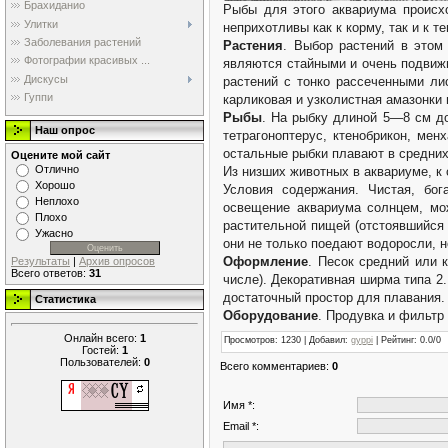
Брахиданио
Рыбы для этого аквариума происхо
Улитки
неприхотливы как к корму, так и к т
Заболевания растений
Растения
. Выбор растений в этом 
Фотографии красивых ...
являются стайными и очень подвижн
Дискусы
растений с тонко рассеченными ли
Гуппи
карликовая и узколистная амазонки
Рыбы
. На рыбку длиной 5—8 см до
Наш опрос
тетрагоноптерус, ктенобрикон, мен
остальные рыбки плавают в средних
Оцените мой сайт
Отлично
Из низших животных в аквариуме, к
Хорошо
Условия содержания. Чистая, бог
Неплохо
освещение аквариума солнцем, мо
Плохо
растительной пищей (отстоявшийся 
Ужасно
они не только поедают водоросли, 
Оформление
. Песок средний или 
Результаты
|
Архив опросов
Всего ответов:
31
числе). Декоративная ширма типа 2
достаточный простор для плавания.
Статистика
Оборудование
. Продувка и фильтр
Онлайн всего:
1
Просмотров
: 1230 |
Добавил
:
gyppi
|
Рейтинг
:
0.0
/
0
Гостей:
1
Пользователей:
0
Всего комментариев
:
0
Имя *:
Email *: