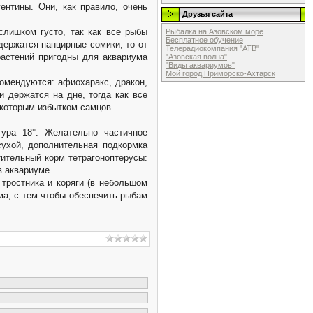
ентины. Они, как правило, очень
Друзья сайта
слишком густо, так как все рыбы
Рыбалка на Азовском море
Бесплатное обучение
держатся панцирные сомики, то от
Телерадиокомпания "АТВ"
растений пригодны для аквариума
"Азовская волна"
"Виды аквариумов"
Мой город Приморско-Ахтарск
омендуются: афиохаракс, дракон,
и держатся на дне, тогда как все
екоторым избытком самцов.
тура 18°. Желательно частичное
ухой, дополнительная подкормка
тительный корм тетрагоноптерусы:
в аквариуме.
 тростника и коряги (в небольшом
ма, с тем чтобы обеспечить рыбам