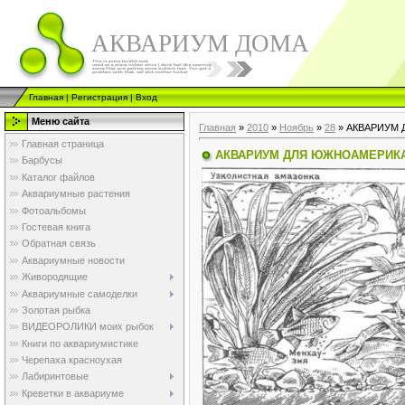
АКВАРИУМ ДОМА
Главная
|
Регистрация
|
Вход
Меню сайта
Главная
»
2010
»
Ноябрь
»
28
» АКВАРИУМ 
Главная страница
АКВАРИУМ ДЛЯ ЮЖНОАМЕРИКАН
Барбусы
Каталог файлов
Аквариумные растения
Фотоальбомы
Гостевая книга
Обратная связь
Аквариумные новости
Живородящие
Аквариумные самоделки
Золотая рыбка
ВИДЕОРОЛИКИ моих рыбок
Книги по аквариумистике
Черепаха красноухая
Лабиринтовые
Креветки в аквариуме