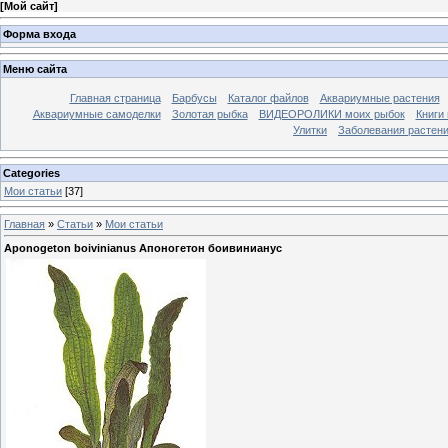
[
Мой сайт
]
Форма входа
Меню сайта
Главная страница
Барбусы
Каталог файлов
Аквариумные растения
Аквариумные самоделки
Золотая рыбка
ВИДЕОРОЛИКИ моих рыбок
Книги
Улитки
Заболевания растен
Categories
Мои статьи
[37]
Главная
»
Статьи
»
Мои статьи
Aponogeton boivinianus Апоногетон боивинианус