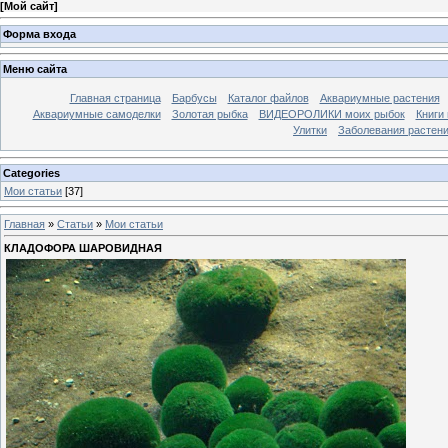
[
Мой сайт
]
Форма входа
Меню сайта
Главная страница
Барбусы
Каталог файлов
Аквариумные растения
Аквариумные самоделки
Золотая рыбка
ВИДЕОРОЛИКИ моих рыбок
Книги
Улитки
Заболевания растен
Categories
Мои статьи
[37]
Главная
»
Статьи
»
Мои статьи
КЛАДОФОРА ШАРОВИДНАЯ