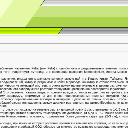
ибочным названием Pellia (или Pelia) с ошибочным определительным именем, котор
. Кроме того, существует путаница и в написании названия Monosolenium, иногда мож
 растение, иногда его маленькие колонии можно найти в Индии, Китае, Тайване, Я
 среди растений, которые редко можно найти в природе, но которые становятся очень
актически не имеющий листьев, и очень похож на увеличенную в десять раз риччию.
вопокровного аквариумного растения требуются чрезвычайно благоприятные условия.
! Это растение тяжелее воды, и поэтому всегда остается на дне, оно не требовател
сему аквариуму, формируя на дне очень привлекательные зеленые подушки. Одна
 поэтому первоначальная посадка в аквариум - дело не из самых простых. Чтобы о
бацкой лески, или рассеять между другими растениями, например Eleocharis, тогда о
ения.
 структуру, похожую на зеленые листья шириной почти 1 см, с вилками по 1-1.5 см. 
ние процветает в широком температурном диапазоне, от 5 до 30 °C. Может расти как в
нее благоприятных условиях, то развивает более длинную структуру (2-3 см), с узк
изоиды, при помощи которых растение крепится к камням или корягам, но если оно ра
освещении с добавкой CO2, образуется множество пузырьков кислорода, поэтому есл