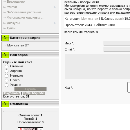
Брахиданио
всплыть к поверхности.
Monosolenium tenerum можно выращивать 
Улитки
была найдена, но это вероятно только воп
Заболевания растений
как растение переднего плана или на задне
Фотографии красивых ...
Категория
:
Мои статьи
|
Добавил
:
gyppi
(19.
Дискусы
Просмотров
:
2243
|
Рейтинг
:
0.0
/
0
Гуппи
Всего комментариев
:
0
Категории раздела
Имя *:
Мои статьи
[37]
Email *:
Наш опрос
Оцените мой сайт
Отлично
Хорошо
Неплохо
Плохо
Ужасно
Код *:
Результаты
|
Архив опросов
Всего ответов:
31
Статистика
Онлайн всего:
1
Гостей:
1
Пользователей:
0