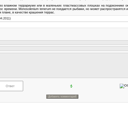
во влажном террариуме или в маленьких пластмассовых плошках на подоконнике о
рос времени. Monosolenium tenerum не поедается рыбами, но может распространятся 
м плане, в качестве крашения террас.
04.2011)