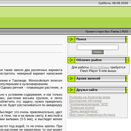
Суббота, 08.08.2026
Приветствую Вас
Гость
|
RSS
Поиск
Облачко рыбок
Для работы
Фото-Облака
требуется
ое также имело два различных варианта
Flash Player 9 или выше.
но встретить неверный вариант написания
Архив записей
понии и Таиланде. Monosolenium tenerum
 популярными в культивировании.
 Однако риччия - плавающее растение, и
Друзья сайта
ьно к условиям содержания, и как только
Рыбалка на Азовском море
ко, растение весьма хрупкое, и легко
Бесплатное обучение
блегчить эту задачу, нужно прикрепить
Телерадиокомпания "АТВ"
но не будет растаскиваться по аквариуму
"Азовская волна"
"Виды аквариумов"
Выглядит это очень привлекательно, цвет
Мой город Приморско-Ахтарск
 тени, так и на ярком свету, в жесткой и
ими вилками (3-5 мм), и выглядит менее
стет под водой, то не очень крепко. При
и растение не закреплено, то оно может