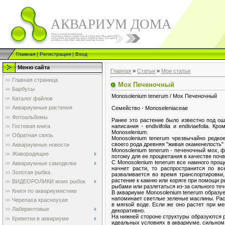
АКВАРИУМ ДОМА
Главная
|
Регистрация
|
Вход
Меню сайта
Главная
»
Статьи
»
Мои статьи
Главная страница
Мох Печеночный
Барбусы
Monosolenium tenerum / Мох Печеночный
Каталог файлов
Аквариумные растения
Семейство - Monoseleniaceae
Фотоальбомы
Ранее это растение было известно под ош
написания - endiviifolia и endiviaefolia
Гостевая книга
Monoselenium.
Обратная связь
Monosolenium tenerum чрезвычайно редкое
своего рода древняя "живая окаменелость"
Аквариумные новости
Monosolenium tenerum - печеночный мох, ф
Живородящие
потому для ее процветания в качестве поч
С Monosolenium tenerum все намного проще
Аквариумные самоделки
начнет расти, то распространится по в
Золотая рыбка
разваливается во время транспортировки,
растение к камню или коряге при помощи ры
ВИДЕОРОЛИКИ моих рыбок
рыбами или разлетаться из-за сильного теч
Книги по аквариумистике
В аквариуме Monosolenium tenerum образует
напоминает светлые зеленые маслины. Расте
Черепаха красноухая
в мягкой воде. Если же оно растет при ме
Лабиринтовые
декоративно.
На нижней стороне структуры образуются р
Креветки в аквариуме
идеальных условиях в аквариуме, сильном 