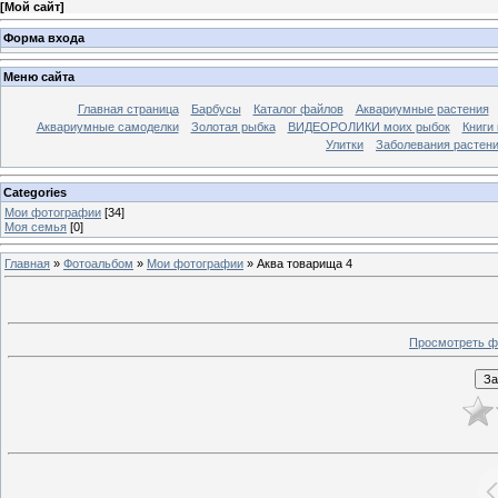
[
Мой сайт
]
Форма входа
Меню сайта
Главная страница
Барбусы
Каталог файлов
Аквариумные растения
Аквариумные самоделки
Золотая рыбка
ВИДЕОРОЛИКИ моих рыбок
Книги
Улитки
Заболевания растен
Categories
Мои фотографии
[34]
Моя семья
[0]
Главная
»
Фотоальбом
»
Мои фотографии
» Аква товарища 4
Просмотреть ф