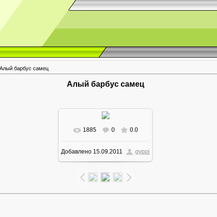
Алый барбус самец
Алый барбус самец
1885
0
0.0
В реальном размере
Добавлено
15.09.2011
gyppi
800x426
/ 262.3Kb