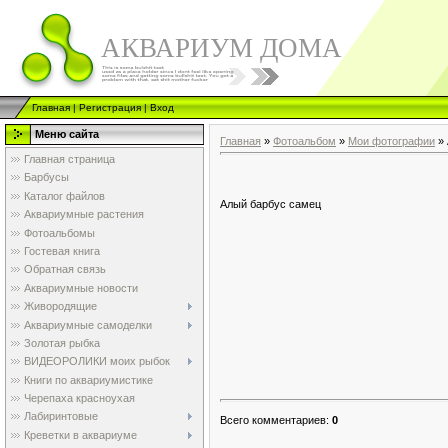
АКВАРИУМ ДОМА
Главная
|
Регистрация
|
Вход
Меню сайта
Главная
»
Фотоальбом
»
Мои фотографии
» 
Главная страница
Барбусы
Каталог файлов
Алый барбус самец
Аквариумные растения
Фотоальбомы
Гостевая книга
Обратная связь
Аквариумные новости
Живородящие
Аквариумные самоделки
Золотая рыбка
ВИДЕОРОЛИКИ моих рыбок
Книги по аквариумистике
Черепаха красноухая
Лабиринтовые
Всего комментариев
:
0
Креветки в аквариуме