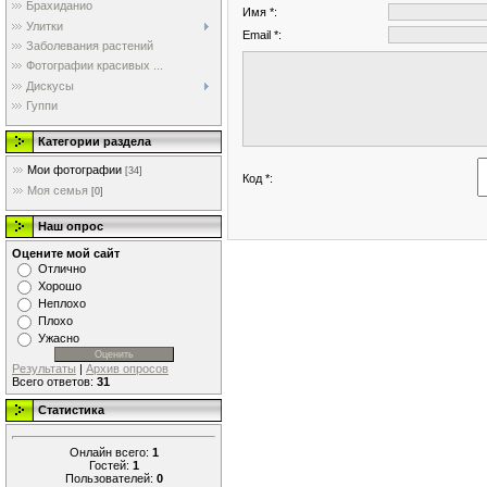
Брахиданио
Имя *:
Улитки
Email *:
Заболевания растений
Фотографии красивых ...
Дискусы
Гуппи
Категории раздела
Мои фотографии
[34]
Код *:
Моя семья
[0]
Наш опрос
Оцените мой сайт
Отлично
Хорошо
Неплохо
Плохо
Ужасно
Результаты
|
Архив опросов
Всего ответов:
31
Статистика
Онлайн всего:
1
Гостей:
1
Пользователей:
0