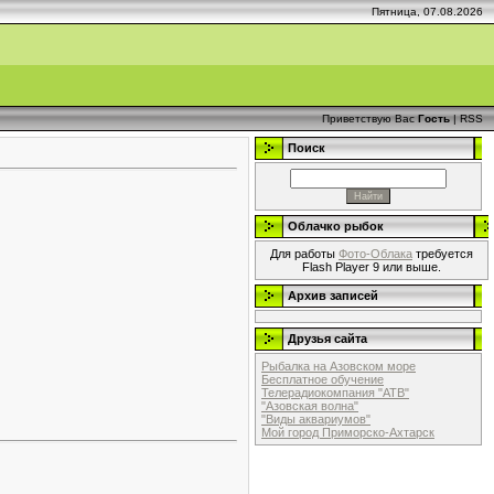
Пятница, 07.08.2026
Приветствую Вас
Гость
|
RSS
Поиск
Облачко рыбок
Для работы
Фото-Облака
требуется
Flash Player 9 или выше.
Архив записей
Друзья сайта
Рыбалка на Азовском море
Бесплатное обучение
Телерадиокомпания "АТВ"
"Азовская волна"
"Виды аквариумов"
Мой город Приморско-Ахтарск