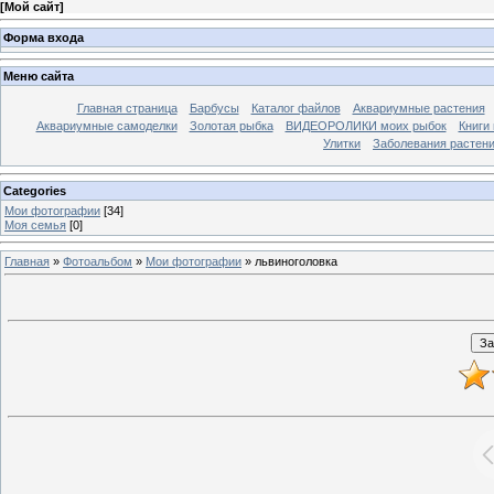
[
Мой сайт
]
Форма входа
Меню сайта
Главная страница
Барбусы
Каталог файлов
Аквариумные растения
Аквариумные самоделки
Золотая рыбка
ВИДЕОРОЛИКИ моих рыбок
Книги
Улитки
Заболевания растен
Categories
Мои фотографии
[34]
Моя семья
[0]
Главная
»
Фотоальбом
»
Мои фотографии
» львиноголовка